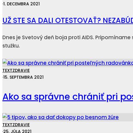
·
1. DECEMBRA 2021
UŽ STE SA DALI OTESTOVAŤ? NEZABÚ
Dnes je Svetový deň boja proti AIDS. Pripomíname si
stužku.
TEXT
ZDRAVIE
·
15. SEPTEMBRA 2021
Ako sa správne chrániť pri p
TEXT
ZDRAVIE
·
25. JÚLA 2021