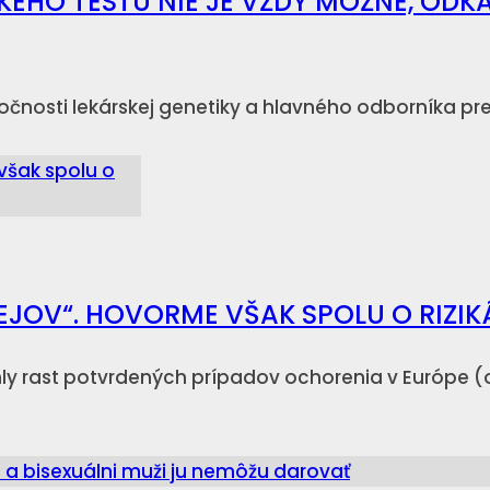
KÉHO TESTU NIE JE VŽDY MOŽNÉ, ODK
nosti lekárskej genetiky a hlavného odborníka pre 
EJOV“. HOVORME VŠAK SPOLU O RIZI
ýchly rast potvrdených prípadov ochorenia v Európe (