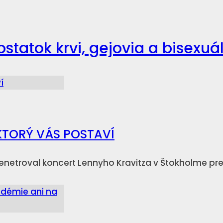
atok krvi, gejovia a bisexuá
KTORÝ VÁS POSTAVÍ
netroval koncert Lennyho Kravitza v Štokholme pre