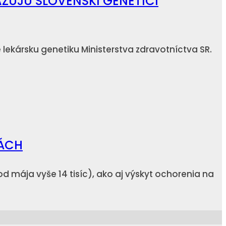
AZUJÚ SLOVENSKÍ GENETICI
lekársku genetiku Ministerstva zdravotníctva SR.
KÁCH
od mája vyše 14 tisíc), ako aj výskyt ochorenia na