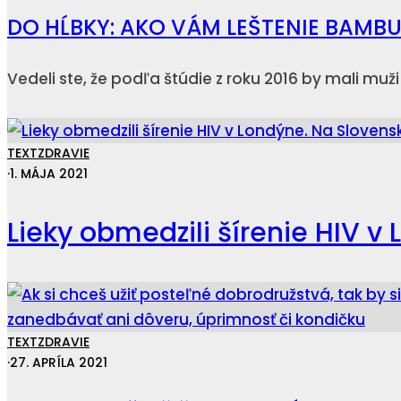
DO HĹBKY: AKO VÁM LEŠTENIE BAMB
Vedeli ste, že podľa štúdie z roku 2016 by mali muž
TEXT
ZDRAVIE
·
1. MÁJA 2021
Lieky obmedzili šírenie HIV v
TEXT
ZDRAVIE
·
27. APRÍLA 2021