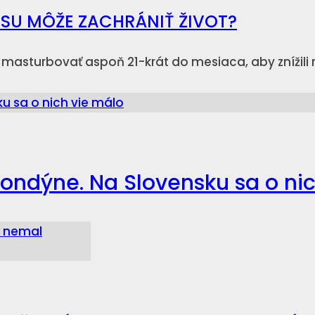
USU MÔŽE ZACHRÁNIŤ ŽIVOT?
i masturbovať aspoň 21-krát do mesiaca, aby znížili r
 Londýne. Na Slovensku sa o ni