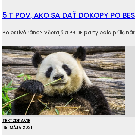
5 TIPOV, AKO SA DAŤ DOKOPY PO BE
Bolestivé ráno? Včerajšia PRIDE party bola príliš n
TEXT
ZDRAVIE
·
19. MÁJA 2021