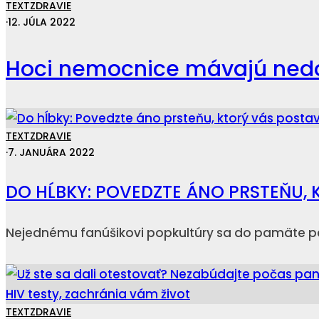
TEXT
ZDRAVIE
·
12. JÚLA 2022
Hoci nemocnice mávajú nedost
TEXT
ZDRAVIE
·
7. JANUÁRA 2022
DO HĹBKY: POVEDZTE ÁNO PRSTEŇU, 
Nejednému fanúšikovi popkultúry sa do pamäte pe
TEXT
ZDRAVIE