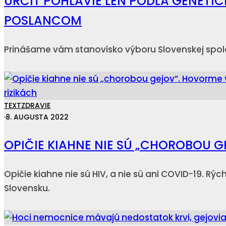
URČIŤ POHLAVIE LEN PODĽA GENETIC
POSLANCOM
Prinášame vám stanovisko výboru Slovenskej spoloč
TEXT
ZDRAVIE
·
8. AUGUSTA 2022
OPIČIE KIAHNE NIE SÚ „CHOROBOU G
Opičie kiahne nie sú HIV, a nie sú ani COVID-19. R
Slovensku.