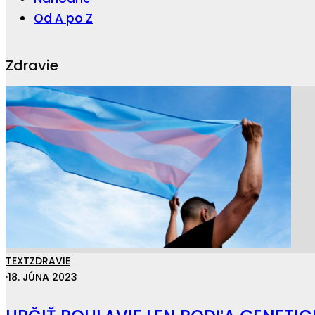
Od A po Z
Zdravie
TEXT
ZDRAVIE
·
18. JÚNA 2023