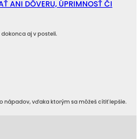
AŤ ANI DÔVERU, ÚPRIMNOSŤ ČI
dokonca aj v posteli.
ko nápadov, vďaka ktorým sa môžeš cítiť lepšie.