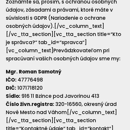
Zoznámte sa, prosím, s ochranou osobných
údajov, zásadami a právami, ktoré máte v
súvislosti s GDPR (Nariadenie o ochrane
osobných údajov).[/vc_column_text]
[/vc_tta_section][vc_tta_section title=“Kto
je správca?“ tab_id=“spravca“]
[vc_column_text]Prevádzkovateľom pri
spracúvaní vašich osobných údajov sme my:
Mgr. Roman Samotný
IČO:
47776498
DIČ:
1071718120
Sídlo:
916 11 Bzince pod Javorinou 413
Číslo živn.registra:
320-16560, okresný úrad
Nové Mesto nad Váhom[/vc_column_text]
[/vc_tta_section][vc_tta_section
title=“Kontaktné údaje“ tab_id=“kontakt“]