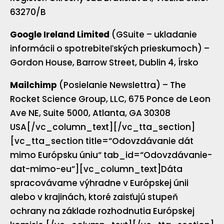
63270/B
Google Ireland Limited
(GSuite – ukladanie
informácii o spotrebiteľských prieskumoch) –
Gordon House, Barrow Street, Dublin 4, Írsko
Mailchimp
(Posielanie Newslettra) – The
Rocket Science Group, LLC, 675 Ponce de Leon
Ave NE, Suite 5000, Atlanta, GA 30308
USA[/vc_column_text][/vc_tta_section]
[vc_tta_section title=“Odovzdávanie dát
mimo Európsku úniu“ tab_id=“Odovzdávanie-
dat-mimo-eu“][vc_column_text]Dáta
spracovávame výhradne v Európskej únii
alebo v krajinách, ktoré zaisťujú stupeň
ochrany na základe rozhodnutia Európskej