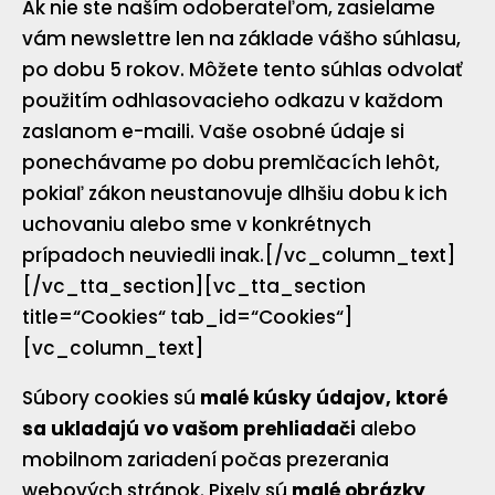
Ak nie ste naším odoberateľom, zasielame
vám newslettre len na základe vášho súhlasu,
po dobu 5 rokov. Môžete tento súhlas odvolať
použitím odhlasovacieho odkazu v každom
zaslanom e-maili. Vaše osobné údaje si
ponechávame po dobu premlčacích lehôt,
pokiaľ zákon neustanovuje dlhšiu dobu k ich
uchovaniu alebo sme v konkrétnych
prípadoch neuviedli inak.[/vc_column_text]
[/vc_tta_section][vc_tta_section
title=“Cookies“ tab_id=“Cookies“]
[vc_column_text]
Súbory cookies sú
malé kúsky údajov, ktoré
sa ukladajú vo vašom prehliadači
alebo
mobilnom zariadení počas prezerania
webových stránok. Pixely sú
malé obrázky