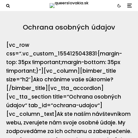
Ochrana osobných údajov
[vc_row
css=“.vc_custom_1554125043831{margin-
top: 35px !important;margin-bottom: 35px
!important;}“][vc_column][bimber_title
size=“h2″]Ako chránime vaše súkromie?
[/bimber_title][vc_tta_accordion]
[vc_tta_section title=“Ochrana osobných
údajov“ tab_id=“ochrana-udajov“]
[vc_column_text]Ak ste naším návštevníkom
webu, zverujete nám svoje osobné údaje. My
zodpovedáme za ich ochranu a zabezpečenie.