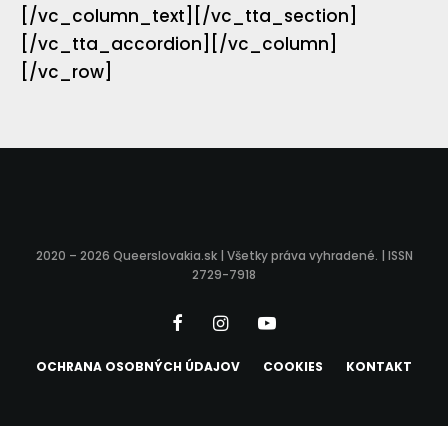
[/vc_column_text][/vc_tta_section]
[/vc_tta_accordion][/vc_column]
[/vc_row]
2020 – 2026 Queerslovakia.sk | Všetky práva vyhradené. | ISSN
2729-7918
OCHRANA OSOBNÝCH ÚDAJOV
COOKIES
KONTAKT