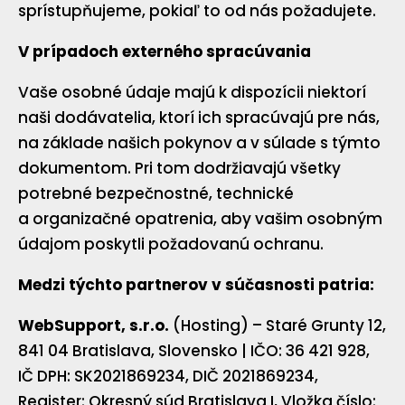
sprístupňujeme, pokiaľ to od nás požadujete.
V prípadoch externého spracúvania
Vaše osobné údaje majú k dispozícii niektorí
naši dodávatelia, ktorí ich spracúvajú pre nás,
na základe našich pokynov a v súlade s týmto
dokumentom. Pri tom dodržiavajú všetky
potrebné bezpečnostné, technické
a organizačné opatrenia, aby vašim osobným
údajom poskytli požadovanú ochranu.
Medzi týchto partnerov v súčasnosti patria:
WebSupport, s.r.o.
(Hosting) – Staré Grunty 12,
841 04 Bratislava, Slovensko | IČO: 36 421 928,
IČ DPH: SK2021869234, DIČ 2021869234,
Register: Okresný súd Bratislava I, Vložka číslo: