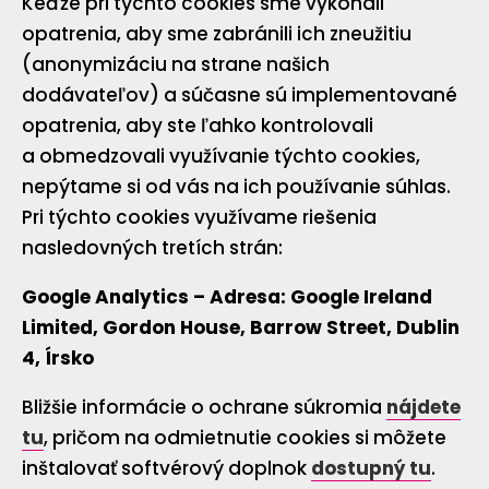
Keďže pri týchto cookies sme vykonali
opatrenia, aby sme zabránili ich zneužitiu
(anonymizáciu na strane našich
dodávateľov) a súčasne sú implementované
opatrenia, aby ste ľahko kontrolovali
a obmedzovali využívanie týchto cookies,
nepýtame si od vás na ich používanie súhlas.
Pri týchto cookies využívame riešenia
nasledovných tretích strán:
Google Analytics –
Adresa:
Google Ireland
Limited, Gordon House, Barrow Street, Dublin
4, Írsko
Bližšie informácie o ochrane súkromia
nájdete
tu
, pričom na odmietnutie cookies si môžete
inštalovať softvérový doplnok
dostupný tu
.