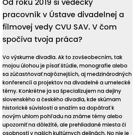
Od roku 2019 si vedecký
pracovník v Ústave divadelnej a
filmovej vedy CVU SAV. V čom
spočíva tvoja práca?
Vo výskume divadla. Ak to zovšeobecním, tak
mojou úlohou je písať štúdie, monografie alebo
sa zúčastňovať najrôznejších, aj medzinárodných
konferencií a projektov na divadelné a umelecké
témy. Konkrétne ja sa špecializujem na dejiny
slovenského a českého divadla, kde skúmam
historické súvislosti a snažím sa dopátrať k
novým uhlom pohľadu na známe témy alebo
upozorniť na dôležité, ale prehliadané miesta či
osobnosti v našich kultúrnych dejinách. No nie je