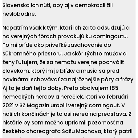
Slovenska ich núti, aby aj v demokracii žili
neslobodne.
Nepatrím však k tým, ktorí ich za to odsudzujú a
na verejných fórach provokujú ku comingoutu.
To mi príde ako priveľké zasahovanie do
súkromného priestoru. Ja skôr týchto mužov a
ženy ľutujem, že sa nemôžu verejne pochváliť
človekom, ktorý im je blízky a musia sa pred
novinármi schovávať za najrôznejšie pózy a frázy.
Aj to je daň tejto doby. Preto obdivujem 185
nemeckých hercov a herečiek, ktorí vo februári
2021 v SZ Magazin urobili verejný comingout. V
našich končinách je to asi nereálna predstava. Z
histórie by som možno upriamil pozornosť na
českého choreografa Sašu Machova, ktorý patril