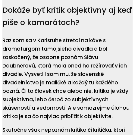
Dokáže byť kritik objektívny aj keď
píše o kamarátoch?
Raz som sa v Karlsruhe stretol na káve s
dramaturgom tamojšieho divadla a bol
zaskočený, že osobne poznám Slávu
Daubnerovú, ktorá mala onedlho režírovať v ich
divadle. Vysvetlil som mu, že slovenské
divadelníctvo je maličké a každý tu každého
pozná. Či to človek chce alebo nie, kritika je vždy
subjektívna, lebo čerpá zo subjektívnych
skúseností a vedomostí. Ale samozrejme úlohou
kritika je sa čo najviac priblížiť k objektivite.
Skutočne však nepoznám kritika či kritičku, ktorí