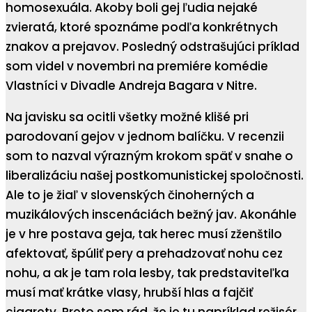
homosexuála. Akoby boli gej ľudia nejaké
zvieratá, ktoré spoznáme podľa konkrétnych
znakov a prejavov. Posledný odstrašujúci príklad
som videl v novembri na premiére komédie
Vlastníci v Divadle Andreja Bagara v Nitre.
Na javisku sa ocitli všetky možné klišé pri
parodovaní gejov v jednom balíčku. V recenzii
som to nazval výrazným krokom späť v snahe o
liberalizáciu našej postkomunistickej spoločnosti.
Ale to je žiaľ v slovenských činoherných a
muzikálových inscenáciách bežný jav. Akonáhle
je v hre postava geja, tak herec musí zženštilo
afektovať, špúliť pery a prehadzovať nohu cez
nohu, a ak je tam rola lesby, tak predstaviteľka
musí mať krátke vlasy, hrubší hlas a fajčiť