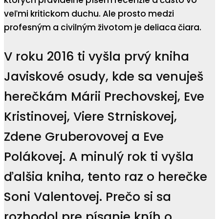
ktorých pravidelne píšem recenzie a často vo
veľmi kritickom duchu. Ale prosto medzi
profesným a civilným životom je deliaca čiara.
V roku 2016 ti vyšla prvý kniha
Javiskové osudy, kde sa venuješ
herečkám Márii Prechovskej, Eve
Kristinovej, Viere Strniskovej,
Zdene Gruberovovej a Eve
Polákovej. A minulý rok ti vyšla
ďalšia kniha, tento raz o herečke
Soni Valentovej. Prečo si sa
rozhodol pre písanie kníh o