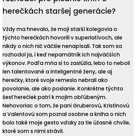
herečkách staršej generácie?
Vždy ma hnevalo, že moji starší kolegovia o
týchto herečkách hovorili v superlatívoch, ale
nikdy o nich nič väčšie nenapísali. Tak som sa
rozhodol ja, i keď nepamätník ich najväčších
výkonov. Podľa mňa si to zaslúžia, lebo to neboli
len talentované a inteligentné ženy, ale aj
herečky, ktoré svoje remeslo nebrali ako
povolanie, ale ako poslanie. Konkrétne týchto
šesť herečiek patrí k mojim obľúbeným.
Nehovoriac o tom, že pani Gruberovú, Kristinovú
a Valentovú som poznal osobne a kniha o nich
bolo také moje gesto vďaky za tie úžasné chvíle,
ktoré som s nimi strávil.