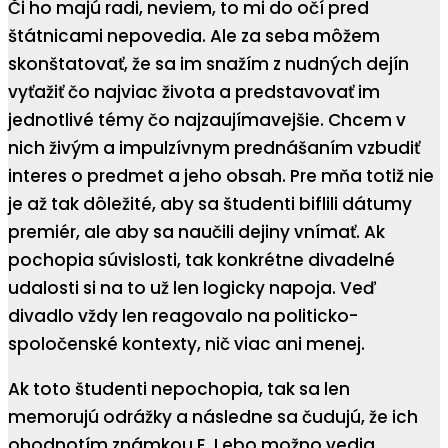
Či ho majú radi, neviem, to mi do očí pred
štátnicami nepovedia. Ale za seba môžem
skonštatovať, že sa im snažím z nudných dejín
vyťažiť čo najviac života a predstavovať im
jednotlivé témy čo najzaujímavejšie. Chcem v
nich živým a impulzívnym prednášaním vzbudiť
interes o predmet a jeho obsah. Pre mňa totiž nie
je až tak dôležité, aby sa študenti biflili dátumy
premiér, ale aby sa naučili dejiny vnímať. Ak
pochopia súvislosti, tak konkrétne divadelné
udalosti si na to už len logicky napoja. Veď
divadlo vždy len reagovalo na politicko-
spoločenské kontexty, nič viac ani menej.
Ak toto študenti nepochopia, tak sa len
memorujú odrážky a následne sa čudujú, že ich
ohodnotím známkou E. Lebo možno vedia