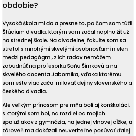
obdobie?
Vysoká škola mi dala presne to, po čom som túžil.
Štúdium divadla, ktorým som začal naplno žiť už
na strednej škole. Na divadelnej fakulte som sa
stretol s mnohými skvelými osobnosťami nielen
medzi pedagógmi, z ich radov nemôžem
zabudnúť na profesorku Soňu Šimkovú a na
skvelého docenta Jaborníka, vďaka ktorému
som ešte viac začal milovať dejiny slovenského a
českého divadla.
Ale veľkým prínosom pre mňa boli aj konškoláci,
s ktorými som bol, na rozdiel od mojich
spolužiakov z gymnázia, na jednej vlnovej dĺžke, a
zároveň ma dokázali neuveriteľne posúvať ďalej