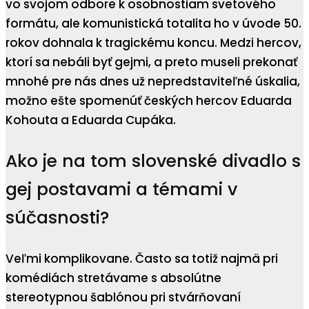
vo svojom odbore k osobnostiam svetového
formátu, ale komunistická totalita ho v úvode 50.
rokov dohnala k tragickému koncu. Medzi hercov,
ktorí sa nebáli byť gejmi, a preto museli prekonať
mnohé pre nás dnes už nepredstaviteľné úskalia,
možno ešte spomenúť českých hercov Eduarda
Kohouta a Eduarda Cupáka.
Ako je na tom slovenské divadlo s
gej postavami a témami v
súčasnosti?
Veľmi komplikovane. Často sa totiž najmä pri
komédiách stretávame s absolútne
stereotypnou šablónou pri stvárňovaní