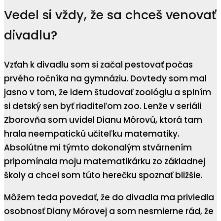
Vedel si vždy, že sa chceš venovať
divadlu?
Vzťah k divadlu som si začal pestovať počas
prvého ročníka na gymnáziu. Dovtedy som mal
jasno v tom, že idem študovať zoológiu a splním
si detský sen byť riaditeľom zoo. Lenže v seriáli
Zborovňa som uvidel Dianu Mórovú, ktorá tam
hrala neempatickú učiteľku matematiky.
Absolútne mi týmto dokonalým stvárnením
pripomínala moju matematikárku zo základnej
školy a chcel som túto herečku spoznať bližšie.
Môžem teda povedať, že do divadla ma priviedla
osobnosť Diany Mórovej a som nesmierne rád, že