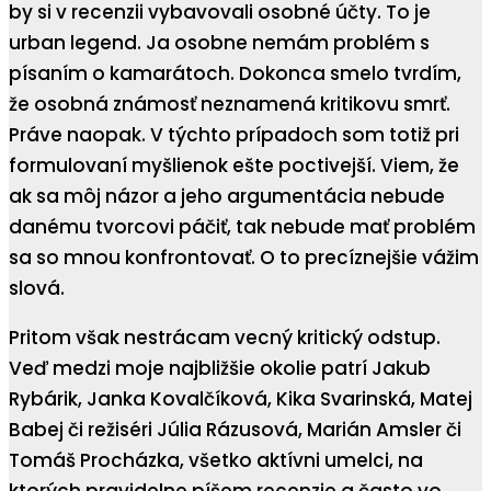
by si v recenzii vybavovali osobné účty. To je
urban legend. Ja osobne nemám problém s
písaním o kamarátoch. Dokonca smelo tvrdím,
že osobná známosť neznamená kritikovu smrť.
Práve naopak. V týchto prípadoch som totiž pri
formulovaní myšlienok ešte poctivejší. Viem, že
ak sa môj názor a jeho argumentácia nebude
danému tvorcovi páčiť, tak nebude mať problém
sa so mnou konfrontovať. O to precíznejšie vážim
slová.
Pritom však nestrácam vecný kritický odstup.
Veď medzi moje najbližšie okolie patrí Jakub
Rybárik, Janka Kovalčíková, Kika Svarinská, Matej
Babej či režiséri Júlia Rázusová, Marián Amsler či
Tomáš Procházka, všetko aktívni umelci, na