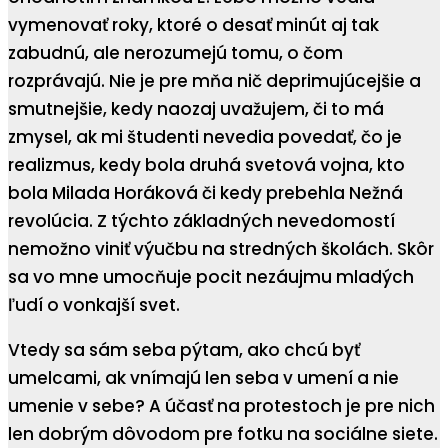
vymenovať roky, ktoré o desať minút aj tak
zabudnú, ale nerozumejú tomu, o čom
rozprávajú. Nie je pre mňa nič deprimujúcejšie a
smutnejšie, kedy naozaj uvažujem, či to má
zmysel, ak mi študenti nevedia povedať, čo je
realizmus, kedy bola druhá svetová vojna, kto
bola Milada Horáková či kedy prebehla Nežná
revolúcia. Z týchto základných nevedomostí
nemožno viniť výučbu na stredných školách. Skôr
sa vo mne umocňuje pocit nezáujmu mladých
ľudí o vonkajší svet.
Vtedy sa sám seba pýtam, ako chcú byť
umelcami, ak vnímajú len seba v umení a nie
umenie v sebe? A účasť na protestoch je pre nich
len dobrým dôvodom pre fotku na sociálne siete.