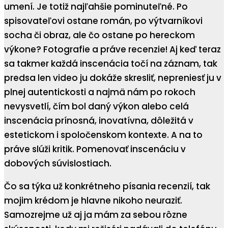
umení. Je totiž najľahšie pominuteľné. Po
spisovateľovi ostane román, po výtvarníkovi
socha či obraz, ale čo ostane po hereckom
výkone? Fotografie a práve recenzie! Aj keď teraz
sa takmer každá inscenácia točí na záznam, tak
predsa len video ju dokáže skresliť, nepreniesť ju v
plnej autentickosti a najmä nám po rokoch
nevysvetlí, čím bol daný výkon alebo celá
inscenácia prínosná, inovatívna, dôležitá v
estetickom i spoločenskom kontexte. A na to
práve slúži kritik. Pomenovať inscenáciu v
dobových súvislostiach.
Čo sa týka už konkrétneho písania recenzií, tak
mojim krédom je hlavne nikoho neuraziť.
Samozrejme už aj ja mám za sebou rôzne