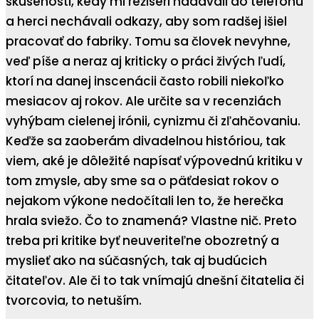
skúsenosti, kedy mi režiséri nadávali do telefónu
a herci nechávali odkazy, aby som radšej išiel
pracovať do fabriky. Tomu sa človek nevyhne,
veď píše a neraz aj kriticky o práci živých ľudí,
ktorí na danej inscenácii často robili niekoľko
mesiacov aj rokov. Ale určite sa v recenziách
vyhýbam cielenej irónii, cynizmu či zľahčovaniu.
Keďže sa zaoberám divadelnou históriou, tak
viem, aké je dôležité napísať výpovednú kritiku v
tom zmysle, aby sme sa o päťdesiat rokov o
nejakom výkone nedočítali len to, že herečka
hrala sviežo. Čo to znamená? Vlastne nič. Preto
treba pri kritike byť neuveriteľne obozretný a
myslieť ako na súčasných, tak aj budúcich
čitateľov. Ale či to tak vnímajú dnešní čitatelia či
tvorcovia, to netuším.