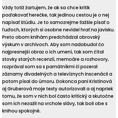
Vždy totiž žartujem, že ak sa chce kritik
poďakovať herečke, tak jedinou cestou je o nej
napísať štúdiu. Je to samozrejme ťažšie písať o
ľuďoch, ktorých si osobne nevidel hrať na javisku.
Preto obom knihám predchádzal obrovský
výskum v archívoch. Aby som nadobudol čo
najpresnejší obraz o ich umení, tak som čítal
stovky starých recenzií, memoáre a rozhovory,
rozprával som sa s pamätníkmi či pozeral
záznamy divadelných a televíznych inscenácii a
potom písal do úmoru. Dokonca pani Kristinová
aj Gruberová moje texty autorizovali a aj napriek
tomu, že som v nich bol často kritický a skutočne
som ich nezažil na vrchole slávy, tak boli obe s
knihou spokojné.