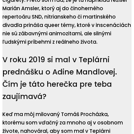
cigarety. Preto som rád, že je tu napríklad režisér
Marián Amsler, ktorý aj do činoherného
repertoáru SND, nitrianskeho či martinského
divadla prináša queer témy, ktoré v inscenáciách
nie sú zábavnými animozitami, ale silnými
ľudskými príbehmi z reálneho života.
V roku 2019 si mal v Teplárni
prednášku o Adine Mandlovej.
Čím je táto herečka pre teba
zaujímavá?
Keď ma môj milovaný Tomáš Procházka,
ktorému som vďačný za mnoho aj v osobnom
živote, nahováral, aby som mal v Teplárni