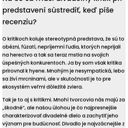
predstavení sústrediť, keď píše
recenziu?
O kritikoch koluje stereotypná predstava, že sú to
obézni, fúzatí, nepríjemní ľudia, ktorých neprijali
na herectvo a tak sa teraz mstia na svojich
úspešných konkurentoch. Ja by som však kritika
prirovnal k hyene. Mnohým je nesympatická, lebo
sa živí mrcninami, ale v skutočnosti je to pre
ekosystém veľmi dôležité zviera.
Tak je to aj s kritikmi. Mnohí tvorcovia nás majú za
„škodné“, ale našou úlohou je čo najpresnejšie
charakterizovať divadelné dielo a zachytiť jeho
význam pre budúcnosť. Divadlo je najvzácnejšie z