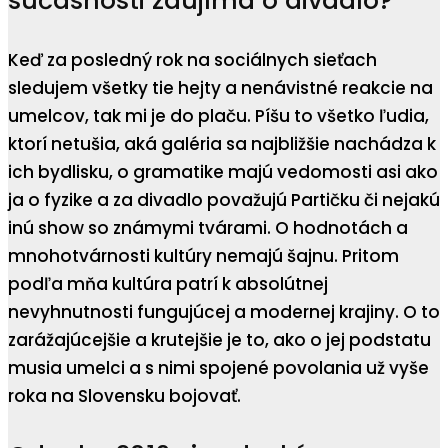
súčasnosti zaujíma o divadlo?
Keď za posledný rok na sociálnych sieťach
sledujem všetky tie hejty a nenávistné reakcie na
umelcov, tak mi je do plaču. Píšu to všetko ľudia,
ktorí netušia, aká galéria sa najbližšie nachádza k
ich bydlisku, o gramatike majú vedomosti asi ako
ja o fyzike a za divadlo považujú Partičku či nejakú
inú show so známymi tvárami. O hodnotách a
mnohotvárnosti kultúry nemajú šajnu. Pritom
podľa mňa kultúra patrí k absolútnej
nevyhnutnosti fungujúcej a modernej krajiny. O to
zarážajúcejšie a krutejšie je to, ako o jej podstatu
musia umelci a s nimi spojené povolania už vyše
roka na Slovensku bojovať.