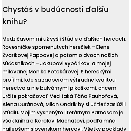
Chystáš v budúcnosti ďalšiu
knihu?
Medzičasom mi už vyšli štúdie o ďalších hercoch.
Rovesníčke spomenutých herečiek – Elene
Zvaríkovej Pappovej a potom o dvoch našich
súčasníkoch – Jakubovi Rybárikovi a mojej
milovanej Monike Potokárovej. S hereckými
profilmi, kde sa zaoberám výhradne kvalitou
herectva a nie bulvárnymi pikoškami, chcem
určite pokračovať. Veď taká Táňa Pauhofová,
Alena Ďuránová, Milan Ondrík by si už tiež zaslúžili
štúdiu. Mojim vysneným literárnym Parnasom je
však kniha o Karolovi Machatovi, podľa mňa
najlepšom slovenskom hercovi. Všetky podklady