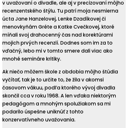
v uvažovaní o divadle, ale aj v precizovaní môjho
recenzentského štýlu. Tu patrí moja nesmierna
úcta Jane Hanzelovej, Lenke Dzadíkovej či
menovkyňám Gréte a Katke Cvečkovej, ktoré
míňali svoj drahocenný čas nad korektúrami
mojich prvých recenzií. Dodnes som im za to
vďačný, lebo mi v tomto smere dali viac ako
mnohé semináre kritiky.
Ak niečo môžem škole z obdobia môjho štúdia
vyčítať, tak je to určite to, že žila v akomsi
časovom vákuu, podľa ktorého vývoj divadla
skončil cca v roku 1968. A len vďaka niektorým
pedagógom a mnohým spolužiakom sa mi
podarilo úspešne uniknúť z tohto
konzervatívneho uvažovania.