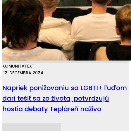
KOMUNITA
TEXT
·
12. DECEMBRA 2024
Napriek ponižovaniu sa LGBTI+ ľuďom
darí tešiť sa zo života, potvrdzujú
hostia debaty Tepláreň naživo