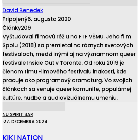
David Benedek
Pripojený
6. augusta 2020
Články
209
Vyštudoval filmovú réžiu na FTF VŠMU. Jeho film
Spolu (2018) sa premietal na rôznych svetových
festivaloch, medzi inými aj na významnom queer
festivale Inside Out v Toronte. Od roku 2019 je
členom tímu Filmového festivalu inakosti, kde
pracuje ako programový dramaturg. Vo svojich
článkoch sa venuje queer komunite, populárnej
kultúre, hudbe a audiovizuálnemu umeniu.
NU SPIRIT BAR
·
27. DECEMBRA 2024
KIKI NATION