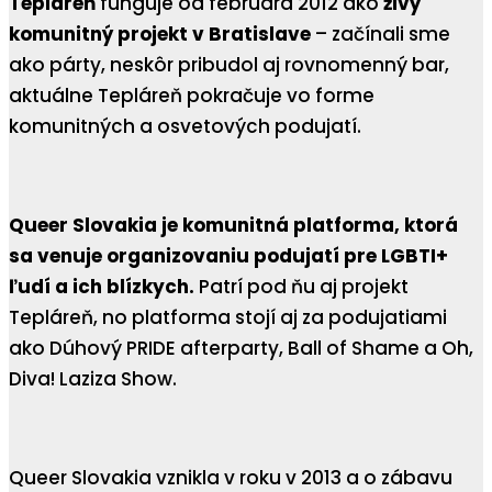
Tepláreň
funguje od februára 2012 ako
živý
komunitný projekt v Bratislave
– začínali sme
ako párty, neskôr pribudol aj rovnomenný bar,
aktuálne Tepláreň pokračuje vo forme
komunitných a osvetových podujatí.
Queer Slovakia je komunitná platforma, ktorá
sa venuje organizovaniu podujatí pre LGBTI+
ľudí a ich blízkych.
Patrí pod ňu aj projekt
Tepláreň, no platforma stojí aj za podujatiami
ako Dúhový PRIDE afterparty, Ball of Shame a Oh,
Diva! Laziza Show.
Queer Slovakia vznikla v roku v 2013 a o zábavu