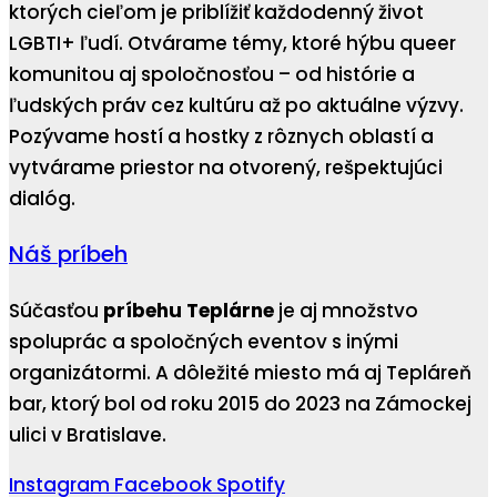
ktorých cieľom je priblížiť každodenný život
LGBTI+ ľudí. Otvárame témy, ktoré hýbu queer
komunitou aj spoločnosťou – od histórie a
ľudských práv cez kultúru až po aktuálne výzvy.
Pozývame hostí a hostky z rôznych oblastí a
vytvárame priestor na otvorený, rešpektujúci
dialóg.
Náš príbeh
Súčasťou
príbehu Teplárne
je aj množstvo
spoluprác a spoločných eventov s inými
organizátormi. A dôležité miesto má aj Tepláreň
bar, ktorý bol od roku 2015 do 2023 na Zámockej
ulici v Bratislave.
Instagram
Facebook
Spotify