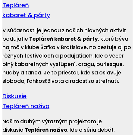
Tepláreň
kabaret & párty
V súčasnosti je jednou z našich hlavných aktivít
podujatie
Tepláreň kabaret & párty
, ktoré býva
najmä v klube Šafko v Bratislave, no cestuje aj po
rôznych festivaloch a podujatiach. Ide o večer
plný kabaretných vystúpení, dragu, burlesque,
hudby a tanca. Je to priestor, kde sa oslavuje
sloboda, ľahkosť života a radosť zo stretnutí.
Diskusie
Tepláreň naživo
Našim druhým výrazným projektom je
diskusia
Tepláreň naživo
. Ide o sériu debát,