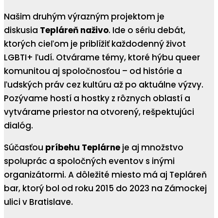
Našim druhým výrazným projektom je
diskusia
Tepláreň naživo
. Ide o sériu debát,
ktorých cieľom je priblížiť každodenný život
LGBTI+ ľudí. Otvárame témy, ktoré hýbu queer
komunitou aj spoločnosťou – od histórie a
ľudských práv cez kultúru až po aktuálne výzvy.
Pozývame hostí a hostky z rôznych oblastí a
vytvárame priestor na otvorený, rešpektujúci
dialóg.
Súčasťou
príbehu Teplárne
je aj množstvo
spoluprác a spoločných eventov s inými
organizátormi. A dôležité miesto má aj Tepláreň
bar, ktorý bol od roku 2015 do 2023 na Zámockej
ulici v Bratislave.