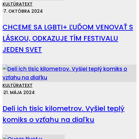
KULTÚRA
TEXT
·
7. OKTÓBRA 2024
CHCEME SA LGBTI+ ĽUĎOM VENOVAŤ S
LÁSKOU, ODKAZUJE TÍM FESTIVALU
JEDEN SVET
KULTÚRA
TEXT
·
21. MÁJA 2024
Delí ich tisíc kilometrov. Vyšiel teplý
komiks o vzťahu na diaľku