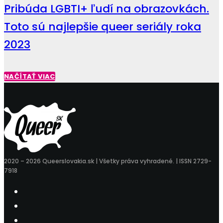
Pribúda LGBTI+ ľudí na obrazovkách.
Toto sú najlepšie queer seriály roka
2023
NAČÍTAŤ VIAC
2020 – 2026 Queerslovakia.sk | Všetky práva vyhradené. | ISSN 2729-
7918