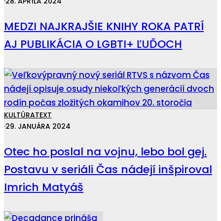
·
28. APRÍLA 2024
MEDZI NAJKRAJŠIE KNIHY ROKA PATRÍ
AJ PUBLIKÁCIA O LGBTI+ ĽUĎOCH
KULTÚRA
TEXT
·
29. JANUÁRA 2024
Otec ho poslal na vojnu, lebo bol gej.
Postavu v seriáli Čas nádejí inšpiroval
Imrich Matyáš