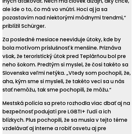
iných atakovať. Nech má človek dizajn, aký chce,
ale ide o to, čo má vo vnútri. Hoci aj ja sa
pozastavím nad niektorými módnymi trendmi,“
priblížil Schürger.
Za posledné mesiace neeviduje útoky, kde by
bola motívom príslušnosť k menšine. Priznáva
však, že teroristický útok pred Teplárňou bol pre
neho šokom. Predtým si myslel, že čosi takéto sa
Slovenska veľmi netýka. „Vtedy som pochopil, že,
aha, kým sme si mysleli, že takéto veci sa u nás
stať nemôžu, tak sme pochopili, že môžu.“
Mestská polícia sa preto rozhodla viac dbať aj na
bezpečnosť podujatí pre LGBTI+ ľudí a ich
blízkych. Plus pochopili, že sa musia v tejto téme
vzdelávať aj interne a robiť osvetu aj pre