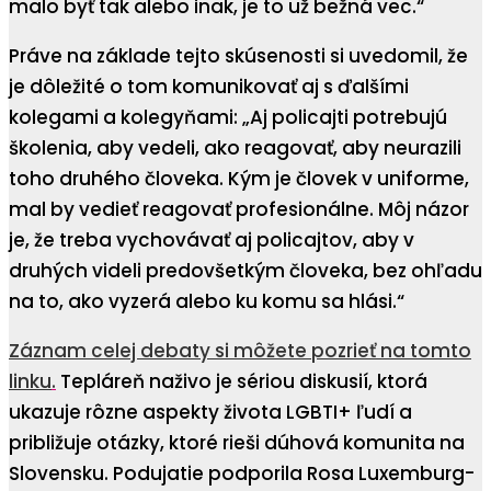
malo byť tak alebo inak, je to už bežná vec.“
Práve na základe tejto skúsenosti si uvedomil, že
je dôležité o tom komunikovať aj s ďalšími
kolegami a kolegyňami: „Aj policajti potrebujú
školenia, aby vedeli, ako reagovať, aby neurazili
toho druhého človeka. Kým je človek v uniforme,
mal by vedieť reagovať profesionálne. Môj názor
je, že treba vychovávať aj policajtov, aby v
druhých videli predovšetkým človeka, bez ohľadu
na to, ako vyzerá alebo ku komu sa hlási.“
Záznam celej debaty si môžete pozrieť na tomto
linku
.
Tepláreň naživo je sériou diskusií, ktorá
ukazuje rôzne aspekty života LGBTI+ ľudí a
približuje otázky, ktoré rieši dúhová komunita na
Slovensku. Podujatie podporila Rosa Luxemburg-