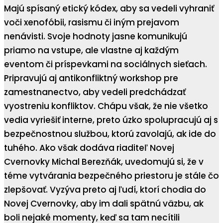
Majú spísaný etický kódex, aby sa vedeli vyhraniť
voči xenofóbii, rasismu či iným prejavom
nenávisti. Svoje hodnoty jasne komunikujú
priamo na vstupe, ale vlastne aj každým
eventom či príspevkami na sociálnych sieťach.
Pripravujú aj antikonfliktný workshop pre
zamestnanectvo, aby vedeli predchádzať
vyostreniu konfliktov. Chápu však, že nie všetko
vedia vyriešiť interne, preto úzko spolupracujú aj s
bezpečnostnou službou, ktorú zavolajú, ak ide do
tuhého. Ako však dodáva riaditeľ Novej
Cvernovky Michal Berezňák, uvedomujú si, že v
téme vytvárania bezpečného priestoru je stále čo
zlepšovať. Vyzýva preto aj ľudí, ktorí chodia do
Novej Cvernovky, aby im dali spätnú väzbu, ak
boli nejaké momenty, keď sa tam necítili