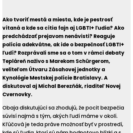
Ako tvoriť mestá a miesta, kde je pestrosť
vítaná a kde sa cítia fajn aj LGBTI+ ľudia? Ako
predchádzať prejavom nenávisti? Reaguje
polícia adekvátne, ak ide o bezpečnosť LGBTI+
ľudí? Rozprávali sme sa o tom v rámci debaty
Tepláreň naživo s Marekom Schürgerom,
veliteľom Útvaru Zásahovej jednotky a
Kynológie Mestskej polície Bratislavy. A
diskutoval aj Michal Berezňák, riaditeľ Novej
Cvernovky.
Obaja diskutujúci sa zhodujú, že pocit bezpečia
súvisí najmä s tým, akých ľudí máme v okolí.
Kľúčová je teda práve možnosť byť v prostredí,
kde sú ľudia, ktorí sú nám hodnotovo blízki a s