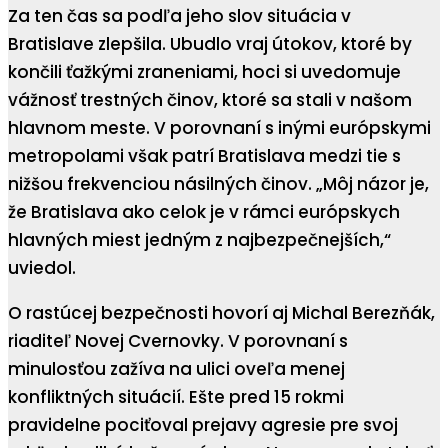
Za ten čas sa podľa jeho slov situácia v
Bratislave zlepšila. Ubudlo vraj útokov, ktoré by
končili ťažkými zraneniami, hoci si uvedomuje
vážnosť trestných činov, ktoré sa stali v našom
hlavnom meste. V porovnaní s inými európskymi
metropolami však patrí Bratislava medzi tie s
nižšou frekvenciou násilných činov. „Môj názor je,
že Bratislava ako celok je v rámci európskych
hlavných miest jedným z najbezpečnejších,“
uviedol.
O rastúcej bezpečnosti hovorí aj Michal Berezňák,
riaditeľ Novej Cvernovky. V porovnaní s
minulosťou zažíva na ulici oveľa menej
konfliktných situácií. Ešte pred 15 rokmi
pravidelne pociťoval prejavy agresie pre svoj