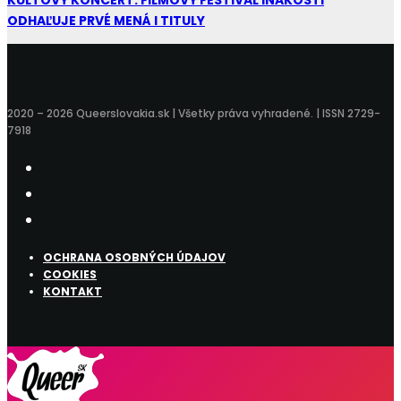
ODHAĽUJE PRVÉ MENÁ I TITULY
2020 – 2026 Queerslovakia.sk | Všetky práva vyhradené. | ISSN 2729-
7918
OCHRANA OSOBNÝCH ÚDAJOV
COOKIES
KONTAKT