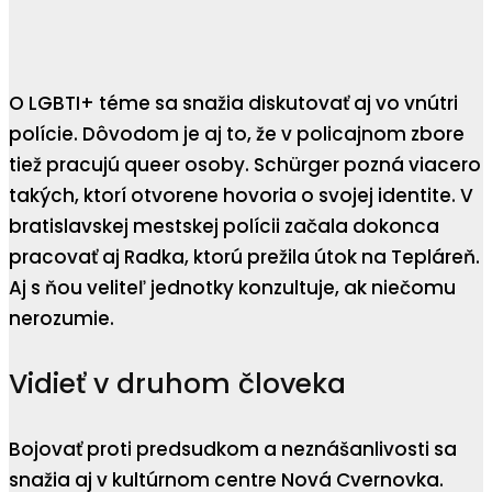
O LGBTI+ téme sa snažia diskutovať aj vo vnútri
polície. Dôvodom je aj to, že v policajnom zbore
tiež pracujú queer osoby. Schürger pozná viacero
takých, ktorí otvorene hovoria o svojej identite. V
bratislavskej mestskej polícii začala dokonca
pracovať aj Radka, ktorú prežila útok na Tepláreň.
Aj s ňou veliteľ jednotky konzultuje, ak niečomu
nerozumie.
Vidieť v druhom človeka
Bojovať proti predsudkom a neznášanlivosti sa
snažia aj v kultúrnom centre Nová Cvernovka.