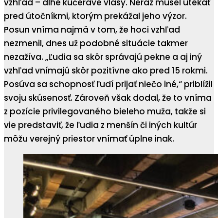
vzhľad – dlhé kučeravé vlasy. Neraz musel utekať
pred útočníkmi, ktorým prekážal jeho výzor.
Posun vníma najmä v tom, že hoci vzhľad
nezmenil, dnes už podobné situácie takmer
nezažíva. „Ľudia sa skôr správajú pekne a aj iný
vzhľad vnímajú skôr pozitívne ako pred 15 rokmi.
Posúva sa schopnosť ľudí prijať niečo iné,“ priblížil
svoju skúsenosť. Zároveň však dodal, že to vníma
z pozície privilegovaného bieleho muža, takže si
vie predstaviť, že ľudia z menšín či iných kultúr
môžu verejný priestor vnímať úplne inak.