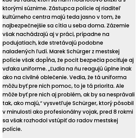
ktorými súznime. Zástupca polície aj riaditeľ
kultúrneho centra majú teda jasno v tom, že
najbezpečnejšie sa cítia u seba doma. Zázemie
však nachádzajú aj v práci, prípadne na
podujatiach, kde stretávajú podobne
naladených ľudí. Marek Schürger z mestskej
polície však dopĺňa, že pocit bezpečia pociťuje aj
vďaka uniforme. „Ľudia na ňu reagujú úplne inak
ako na civilné oblečenie. Vedia, že tá uniforma
môžu byť pre nich pomoc, to je tá priorita. Ale
môže byť pre nich aj problém, ak by sa nesprávali
tak, ako majú,“ vysvetľuje Schürger, ktorý pôsobil
v minulosti ako profesionálny vojak, pred 8 rokmi
sa však rozhodol vstúpiť do radov mestskej
polície.