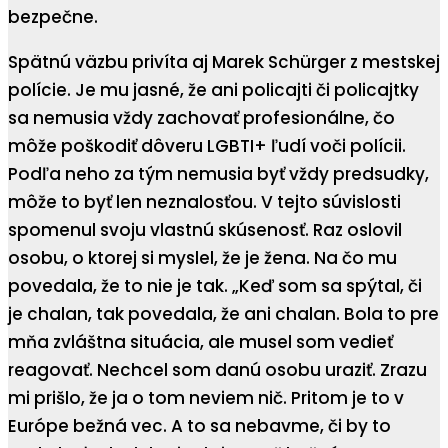
bezpečne.
Spätnú väzbu privíta aj Marek Schürger z mestskej
polície. Je mu jasné, že ani policajti či policajtky
sa nemusia vždy zachovať profesionálne, čo
môže poškodiť dôveru LGBTI+ ľudí voči polícii.
Podľa neho za tým nemusia byť vždy predsudky,
môže to byť len neznalosťou. V tejto súvislosti
spomenul svoju vlastnú skúsenosť. Raz oslovil
osobu, o ktorej si myslel, že je žena. Na čo mu
povedala, že to nie je tak. „Keď som sa spýtal, či
je chalan, tak povedala, že ani chalan. Bola to pre
mňa zvláštna situácia, ale musel som vedieť
reagovať. Nechcel som danú osobu uraziť. Zrazu
mi prišlo, že ja o tom neviem nič. Pritom je to v
Európe bežná vec. A to sa nebavme, či by to