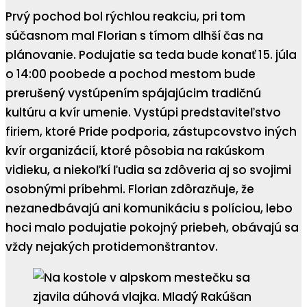
Prvý pochod bol rýchlou reakciu, pri tom
súčasnom mal Florian s tímom dlhší čas na
plánovanie. Podujatie sa teda bude konať 15. júla
o 14:00 poobede a pochod mestom bude
prerušený vystúpením spájajúcim tradičnú
kultúru a kvír umenie. Vystúpi predstaviteľstvo
firiem, ktoré Pride podporia, zástupcovstvo iných
kvír organizácií, ktoré pôsobia na rakúskom
vidieku, a niekoľkí ľudia sa zdôveria aj so svojimi
osobnými príbehmi. Florian zdôrazňuje, že
nezanedbávajú ani komunikáciu s políciou, lebo
hoci malo podujatie pokojný priebeh, obávajú sa
vždy nejakých protidemonštrantov.