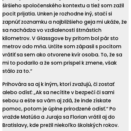
širšieho spoločenského kontextu a tiež som zažil
pocit prijatia. Unken je rozhodne iný, stačí si
zapnúť zoznamku a najbližšieho geja mi ukáže, že
sa nachádza vo vzdialenosti štrnástich
kilometrov. V Glassgove by pritom bol pár sto
metrov odo mňa. Určite som zápasil s pocitom
vrátiť sa sem ako otvorene kvír osoba. To, že sa
mi to podarilo a že som prispel k zmene, však
stálo za to.“
Prihovára sa aj k iným, ktorí zvažujú, či zostať
alebo odísť: „Ak sa necítite v bezpečí či sami
sebou a ešte sa vám aj zdá, že inde získate
pomoc, potom je úplne prirodzené odísť.“ Po
vražde Matúša a Juraja sa Florian vrátil aj do
Bratislavy, kde prežil niekoľko školských rokov.