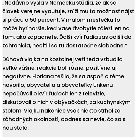
„Nedávno vyšla v Nemecku štúdia, že ak sa
človek verejne vyautuje, zníži mu to možnosť nájsť
si prácu o 50 percent. V malom mestečku to
môže byť horšie, keď vaše živobytie záleží len na
tom, ako zapadnete. Ďalší kvír ľudia zas odišli do
zahraničia, necítili sa tu dostatočne slobodne.“
Dúhová vlajka na kostolnej veži teda vzbudila
veľké vášne, reakcie boli rôzne, pozitívne aj
negatívne. Floriana tešilo, že sa aspoň o téme
hovorilo, obyvatelia a obyvateľky Unkenu
nepočúvali o kvír ľuďoch len z televízie,
diskutovali o nich v obývačkách, za kuchynským
stolom. Vlajku nakoniec však niekto strhol za
záhadných okolností, dodnes sa nevie, čo sa s
ňou stalo.