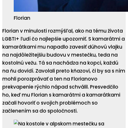
Florian
Florian v minulosti rozmýšľal, ako na tému života
LGBTI+ ľudí čo najlepšie upozorniť. S kamarátmi a
kamarátkami mu napadlo zavesiť dúhovú vlajku
na najdôležitejšiu budovu v mestečku, teda na
kostolnú vežu. Tá sa nachádza na kopci, každú
na ňu dovidí. Zavolali preto kňazovi, či by sa s ním
mohli porozprávať a ten na Florianovo
prekvapenie rýchlo nápad schválil. Presvedčilo
ho, keď mu Florian s kamarátmi a kamarátkami
začali hovoriť o svojich problémoch so
začlenením sa do spoločnosti.