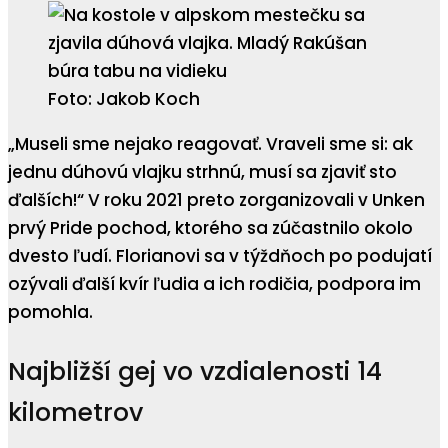
Foto: Jakob Koch
„Museli sme nejako reagovať. Vraveli sme si: ak
jednu dúhovú vlajku strhnú, musí sa zjaviť sto
ďalších!“ V roku 2021 preto zorganizovali v Unken
prvý Pride pochod, ktorého sa zúčastnilo okolo
dvesto ľudí. Florianovi sa v týždňoch po podujatí
ozývali ďalší kvír ľudia a ich rodičia, podpora im
pomohla.
Najbližší gej vo vzdialenosti 14
kilometrov