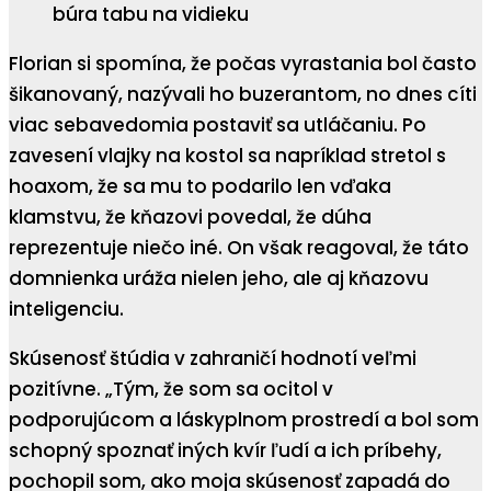
Florian si spomína, že počas vyrastania bol často
šikanovaný, nazývali ho buzerantom, no dnes cíti
viac sebavedomia postaviť sa utláčaniu. Po
zavesení vlajky na kostol sa napríklad stretol s
hoaxom, že sa mu to podarilo len vďaka
klamstvu, že kňazovi povedal, že dúha
reprezentuje niečo iné. On však reagoval, že táto
domnienka uráža nielen jeho, ale aj kňazovu
inteligenciu.
Skúsenosť štúdia v zahraničí hodnotí veľmi
pozitívne. „Tým, že som sa ocitol v
podporujúcom a láskyplnom prostredí a bol som
schopný spoznať iných kvír ľudí a ich príbehy,
pochopil som, ako moja skúsenosť zapadá do