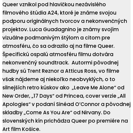
Queer vznikol pod hlavičkou nezávislého
filmového štúdia A24, ktoré je známe svojou
podporu originálnych tvorcov a nekonvenčných
projektov. Luca Guadagnino je známy svojím
vizuálne podmanivým štýlom a citom pre
atmosféru, čo sa odrazilo aj na filme Queer.
Špecifickú ospalú atmosféru filmu dotvára
nekonvenčný soundtrack. Autormi pôvodnej
hudby sú Trent Reznor a Atticus Ross, vo filme
však nájdeme aj niekoľko neobvyklých, o to
silnejších retro kúskov ako „Leave Me Alone“ od
New Order, „17 Days“ od Princea, cover verzie „All
Apologies“ v podaní Sinéad O’Connor a pôvodnej
skladby „Come As You Are“ od Nirvany. Do
slovenských kín prichádza Queer po premiére na
Art film Košice.