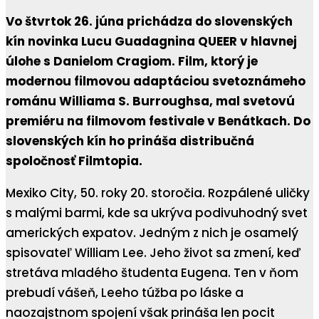
Vo štvrtok 26. júna prichádza do slovenských
kín novinka Lucu Guadagnina QUEER v hlavnej
úlohe s Danielom Cragiom. Film, ktorý je
modernou filmovou adaptáciou svetoznámeho
románu Williama S. Burroughsa, mal svetovú
premiéru na filmovom festivale v Benátkach. Do
slovenských kín ho prináša distribučná
spoločnosť Filmtopia.
Mexiko City, 50. roky 20. storočia. Rozpálené uličky
s malými barmi, kde sa ukrýva podivuhodný svet
amerických expatov. Jedným z nich je osamelý
spisovateľ William Lee. Jeho život sa zmení, keď
stretáva mladého študenta Eugena. Ten v ňom
prebudí vášeň, Leeho túžba po láske a
naozajstnom spojení však prináša len pocit