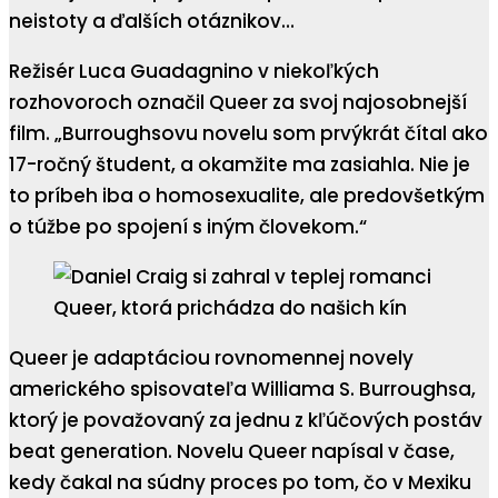
neistoty a ďalších otáznikov…
Režisér Luca Guadagnino v niekoľkých
rozhovoroch označil Queer za svoj najosobnejší
film. „Burroughsovu novelu som prvýkrát čítal ako
17-ročný študent, a okamžite ma zasiahla. Nie je
to príbeh iba o homosexualite, ale predovšetkým
o túžbe po spojení s iným človekom.“
Queer je adaptáciou rovnomennej novely
amerického spisovateľa Williama S. Burroughsa,
ktorý je považovaný za jednu z kľúčových postáv
beat generation. Novelu Queer napísal v čase,
kedy čakal na súdny proces po tom, čo v Mexiku