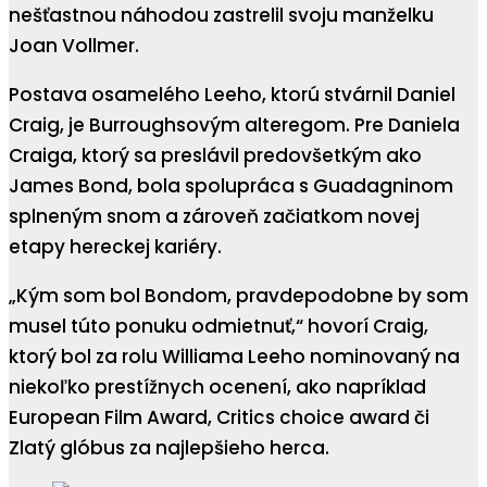
nešťastnou náhodou zastrelil svoju manželku
Joan Vollmer.
Postava osamelého Leeho, ktorú stvárnil Daniel
Craig, je Burroughsovým alteregom. Pre Daniela
Craiga, ktorý sa preslávil predovšetkým ako
James Bond, bola spolupráca s Guadagninom
splneným snom a zároveň začiatkom novej
etapy hereckej kariéry.
„Kým som bol Bondom, pravdepodobne by som
musel túto ponuku odmietnuť,“ hovorí Craig,
ktorý bol za rolu Williama Leeho nominovaný na
niekoľko prestížnych ocenení, ako napríklad
European Film Award, Critics choice award či
Zlatý glóbus za najlepšieho herca.