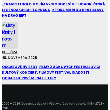
„TRAVESTI BOLO MOJÍM VYSLOBODENÍM,“ HOVORÍ ČESKÁ
LEGENDA CHICHI TORNADO, KTORÁ MIERI DO BRATISLAVY
NA DRAG RIFT
KULTÚRA
·
10. NOVEMBRA 2025
OSCAROVÉ HVIEZDY, FILMY Z ÁČKOVÝCH FESTIVALOV ČI
KULTOVÝ KONCERT. FILMOVÝ FESTIVAL INAKOSTI
ODHAĽUJE PRVÉ MENÁ I TITULY
2020 – 2026 Queerslovakia.sk | Všetky práva vyhradené. | ISSN 2729-
7918