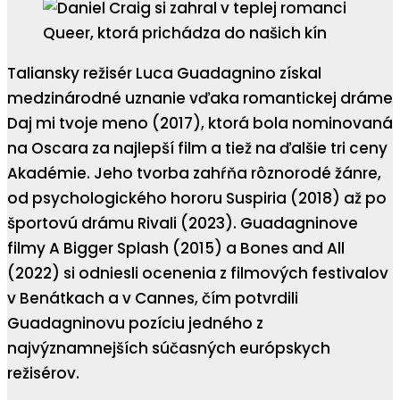
Taliansky režisér Luca Guadagnino získal
medzinárodné uznanie vďaka romantickej dráme
Daj mi tvoje meno (2017), ktorá bola nominovaná
na Oscara za najlepší film a tiež na ďalšie tri ceny
Akadémie. Jeho tvorba zahŕňa rôznorodé žánre,
od psychologického hororu Suspiria (2018) až po
športovú drámu Rivali (2023). Guadagninove
filmy A Bigger Splash (2015) a Bones and All
(2022) si odniesli ocenenia z filmových festivalov
v Benátkach a v Cannes, čím potvrdili
Guadagninovu pozíciu jedného z
najvýznamnejších súčasných európskych
režisérov.