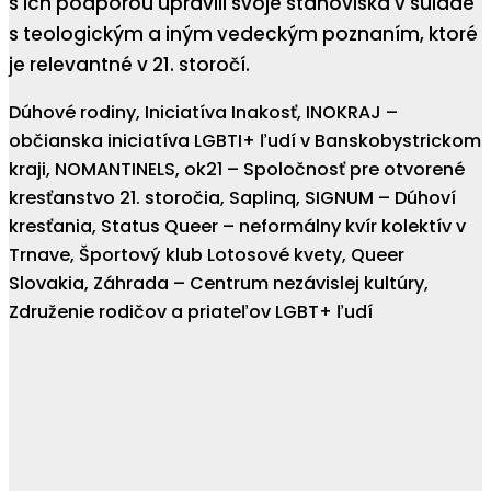
s ich podporou upravili svoje stanoviská v súlade
s teologickým a iným vedeckým poznaním, ktoré
je relevantné v 21. storočí.
Dúhové rodiny, Iniciatíva Inakosť, INOKRAJ –
občianska iniciatíva LGBTI+ ľudí v Banskobystrickom
kraji, NOMANTINELS, ok21 – Spoločnosť pre otvorené
kresťanstvo 21. storočia, Saplinq, SIGNUM – Dúhoví
kresťania, Status Queer – neformálny kvír kolektív v
Trnave, Športový klub Lotosové kvety, Queer
Slovakia, Záhrada – Centrum nezávislej kultúry,
Združenie rodičov a priateľov LGBT+ ľudí