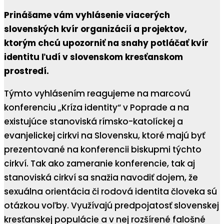
Prinášame vám vyhlásenie viacerých
slovenských kvír organizácií a projektov,
ktorým chcú upozorniť na snahy potláčať kvír
identitu ľudí v slovenskom kresťanskom
prostredí.
Týmto vyhlásením reagujeme na marcovú
konferenciu „Kríza identity“ v Poprade a na
existujúce stanoviská rímsko-katolíckej a
evanjelickej cirkvi na Slovensku, ktoré majú byť
prezentované na konferencii biskupmi týchto
cirkví. Tak ako zameranie konferencie, tak aj
stanoviská cirkví sa snažia navodiť dojem, že
sexuálna orientácia či rodová identita človeka sú
otázkou voľby. Využívajú predpojatosť slovenskej
kresťanskej populácie a v nej rozšírené falošné