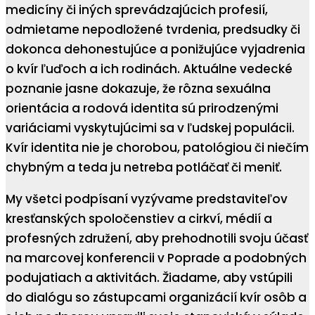
medicíny či iných sprevádzajúcich profesií,
odmietame nepodložené tvrdenia, predsudky či
dokonca dehonestujúce a ponižujúce vyjadrenia
o kvír ľuďoch a ich rodinách. Aktuálne vedecké
poznanie jasne dokazuje, že rôzna sexuálna
orientácia a rodová identita sú prirodzenými
variáciami vyskytujúcimi sa v ľudskej populácii.
Kvír identita nie je chorobou, patológiou či niečím
chybným a teda ju netreba potláčať či meniť.
My všetci podpísaní vyzývame predstaviteľov
kresťanských spoločenstiev a cirkví, médií a
profesných združení, aby prehodnotili svoju účasť
na marcovej konferencii v Poprade a podobných
podujatiach a aktivitách. Žiadame, aby vstúpili
do dialógu so zástupcami organizácií kvír osôb a