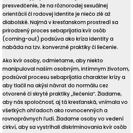
presvedčenie, že na rôznorodej sexuálnej
orientácii či rodovej identite je niečo zlé až
diabolské. Najmä v kresťanskom prostredí sa
prirodzený proces sebaprijatia kvír osôb
(coming-out) podsúva ako kríza identity a
nabáda na tzv. konverzné praktiky či liečenie.
Ako kvír osoby, odmietame, aby niekto
manipuloval naším osobným, intímnym životom,
podsúval procesu sebaprijatia charakter krízy a
aby tlačil na akýsi návrat do normálu cez
otvorené či skryté praktiky „liečenia“. Žiadame,
aby nás spoločnosť, aj tá kresťanská, vnímala vo
všetkých ohľadoch ako rovnocenných a
rovnoprávnych ľudí. Žiadame osoby vo vedení
cirkví, aby sa vystríhali diskriminovania kvír osôb