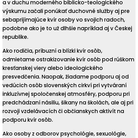
a v duchu moderného biblicko-teologického
výskumu začali ponúkať duchovné služby aj pre
sebaprijímajúce kvír osoby vo svojich radoch,
podobne ako je to už dlhšie napríklad aj v Českej
republike.
Ako rodičia, príbuzní a blízki kvír osôb,
odmietame ostrakizovanie kvír osôb pod rúškom
kresťanskej viery alebo ideologického
presvedčenia. Naopak, žiadame podporu aj od
vedúcich osôb slovenských cirkví pri vytváraní
inkluzívnej spoločenskej atmosféry, podporu pri
predchádzaní násiliu, šikany na školách, ale aj pri
rozvoji vzdelávacích či občianskych aktivít na
podporu kvír osôb.
Ako osoby z odborov psychológie, sexuológie,