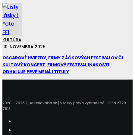
KULTÚRA
·
10. NOVEMBRA 2025
OSCAROVÉ HVIEZDY, FILMY Z ÁČKOVÝCH FESTIVALOV ČI
KULTOVÝ KONCERT. FILMOVÝ FESTIVAL INAKOSTI
ODHAĽUJE PRVÉ MENÁ I TITULY
2020 – 2026 Queerslovakia.sk | Všetky práva vyhradené. | ISSN 2729-
7918