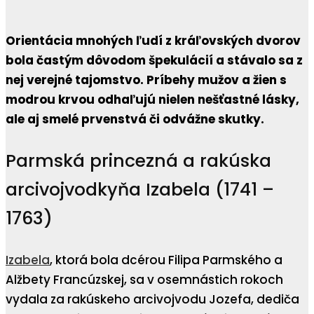
Orientácia mnohých ľudí z kráľovských dvorov
bola častým dôvodom špekulácií a stávalo sa z
nej verejné tajomstvo. Príbehy mužov a žien s
modrou krvou odhaľujú nielen nešťastné lásky,
ale aj smelé prvenstvá či odvážne skutky.
Parmská princezná a rakúska
arcivojvodkyňa Izabela (1741 –
1763)
Izabela
, ktorá bola dcérou Filipa Parmského a
Alžbety Francúzskej, sa v osemnástich rokoch
vydala za rakúskeho arcivojvodu Jozefa, dediča