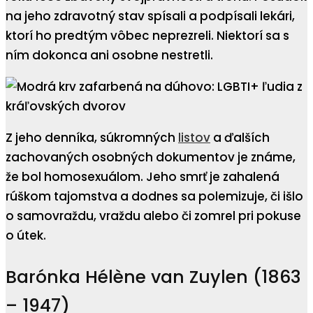
na jeho zdravotný stav spísali a podpísali lekári,
ktorí ho predtým vôbec neprezreli. Niektorí sa s
ním dokonca ani osobne nestretli.
Z jeho denníka, súkromných
listov
a ďalších
zachovaných osobných dokumentov je známe,
že bol homosexuálom. Jeho smrť je zahalená
rúškom tajomstva a dodnes sa polemizuje, či išlo
o samovraždu, vraždu alebo či zomrel pri pokuse
o útek.
Barónka Hélène van Zuylen (1863
– 1947)