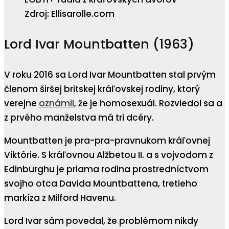
Zdroj: Ellisarolle.com
Lord Ivar Mountbatten (1963)
V roku 2016 sa Lord Ivar Mountbatten stal prvým
členom širšej britskej kráľovskej rodiny, ktorý
verejne
oznámil
, že je homosexuál. Rozviedol sa a
z prvého manželstva má tri dcéry.
Mountbatten je pra-pra-pravnukom kráľovnej
Viktórie. S kráľovnou Alžbetou II. a s vojvodom z
Edinburghu je priama rodina prostredníctvom
svojho otca Davida Mountbattena, tretieho
markíza z Milford Havenu.
Lord Ivar sám povedal, že problémom nikdy