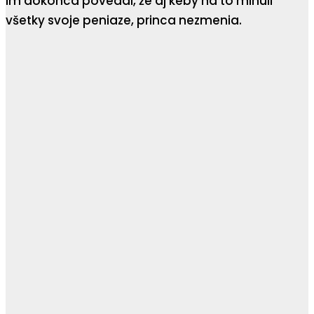
im dokonca povedal, že aj keby na to minuli
všetky svoje peniaze, princa nezmenia.