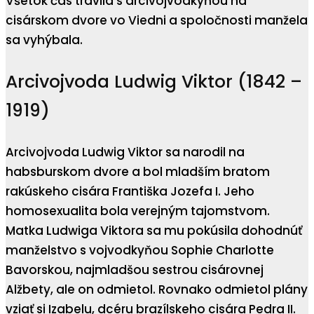
Všetok čas trávila s arcivojvodkyňou na
cisárskom dvore vo Viedni a spoločnosti manžela
sa vyhýbala.
Arcivojvoda Ludwig Viktor (1842 –
1919)
Arcivojvoda Ludwig Viktor sa narodil na
habsburskom dvore a bol mladším bratom
rakúskeho cisára Františka Jozefa I. Jeho
homosexualita bola verejným tajomstvom.
Matka Ludwiga Viktora sa mu pokúsila dohodnúť
manželstvo s vojvodkyňou Sophie Charlotte
Bavorskou, najmladšou sestrou cisárovnej
Alžbety, ale on odmietol. Rovnako odmietol plány
vziať si Izabelu, dcéru brazílskeho cisára Pedra II.