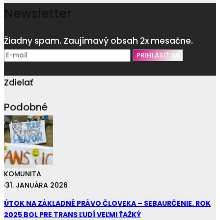
Newsletter
Žiadny spam. Zaujímavý obsah 2x mesačne.
Zdielať
Podobné
KOMUNITA
·
31. JANUÁRA 2026
ÚTOK NA ZÁKLADNÉ PRÁVO ČLOVEKA – SEBAURČENIE. ROK
2025 BOL PRE TRANS ĽUDÍ VEĽMI ŤAŽKÝ