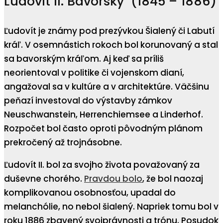
Ľudovít II. Bavorský (1845 – 1886)
Ľudovít je známy pod prezývkou Šialený či Labutí
kráľ. V osemnástich rokoch bol korunovaný a stal
sa bavorským kráľom. Aj keď sa príliš
neorientoval v politike či vojenskom dianí,
angažoval sa v kultúre a v architektúre. Väčšinu
peňazí investoval do výstavby zámkov
Neuschwanstein, Herrenchiemsee a Linderhof.
Rozpočet bol často oproti pôvodným plánom
prekročený až trojnásobne.
Ľudovít II. bol za svojho života považovaný za
duševne chorého.
Pravdou bolo
, že bol naozaj
komplikovanou osobnosťou, upadal do
melanchólie, no nebol šialený. Napriek tomu bol v
roku 1886 zbavený svojprávnosti a trónu. Posudok