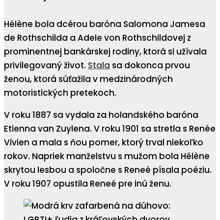
Hélène bola dcérou baróna Salomona Jamesa
de Rothschilda a Adele von Rothschildovej z
prominentnej bankárskej rodiny, ktorá si užívala
privilegovaný život.
Stala
sa dokonca prvou
ženou, ktorá súťažila v medzinárodných
motoristických pretekoch.
V roku 1887 sa vydala za holandského baróna
Etienna van Zuylena. V roku 1901 sa stretla s Renée
Vivien a mala s ňou pomer, ktorý trval niekoľko
rokov. Napriek manželstvu s mužom bola Hélène
skrytou lesbou a spoločne s Reneé písala poéziu.
V roku 1907 opustila Reneé pre inú ženu.