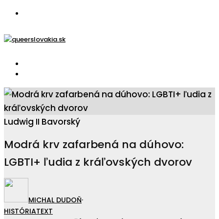
Ludwig II Bavorský
Modrá krv zafarbená na dúhovo:
LGBTI+ ľudia z kráľovských dvorov
MICHAL DUDOŇ
·
HISTÓRIA
TEXT