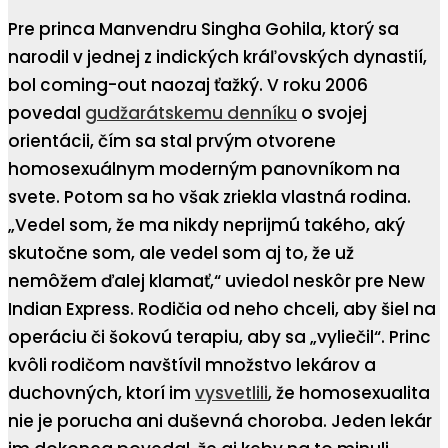
Pre princa Manvendru Singha Gohila, ktorý sa
narodil v jednej z indických kráľovských dynastií,
bol coming-out naozaj ťažký. V roku 2006
povedal
gudžarátskemu denníku
o svojej
orientácii, čím sa stal prvým otvorene
homosexuálnym moderným panovníkom na
svete. Potom sa ho však zriekla vlastná rodina.
„Vedel som, že ma nikdy neprijmú takého, aký
skutočne som, ale vedel som aj to, že už
nemôžem ďalej klamať,“ uviedol neskôr pre New
Indian Express. Rodičia od neho chceli, aby šiel na
operáciu či šokovú terapiu, aby sa „vyliečil“. Princ
kvôli rodičom navštívil množstvo lekárov a
duchovných, ktorí im
vysvetlili
, že homosexualita
nie je porucha ani duševná choroba. Jeden lekár