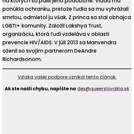
na ktorých sa pálili jeho podobizne. Vláda mu
ponúkla ochranku, pretože ľudia sa mu vyhrážali
smrťou, odmietol ju však. Z princa sa stal obhajca
LGBTI+ komunity. Založil Lakshya Trust,
organizáciu, ktorá ľudí vzdeláva v oblasti
prevencie HIV/AIDS. V júli 2013 sa Manvendra
oženil so svojím partnerom DeAndre
Richardsonom.
Vďaka vašej podpore vznikol tento článok.
Ak ste našli chybu, napíšte na
dex@queerslovakia.sk