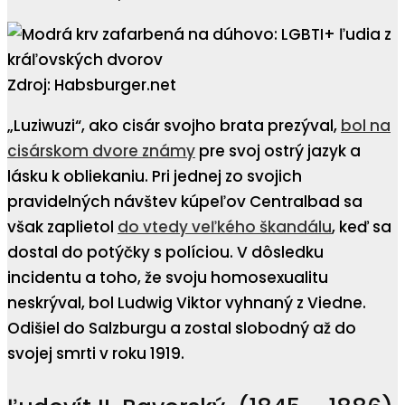
Zdroj: Habsburger.net
„Luziwuzi“, ako cisár svojho brata prezýval,
bol na
cisárskom dvore známy
pre svoj ostrý jazyk a
lásku k obliekaniu. Pri jednej zo svojich
pravidelných návštev kúpeľov Centralbad sa
však zaplietol
do vtedy veľkého škandálu
, keď sa
dostal do potýčky s políciou. V dôsledku
incidentu a toho, že svoju homosexualitu
neskrýval, bol Ludwig Viktor vyhnaný z Viedne.
Odišiel do Salzburgu a zostal slobodný až do
svojej smrti v roku 1919.