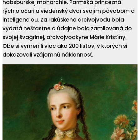
habsburskej monarchie. Parmská princezná
rýchlo očarila viedenský dvor svojím pôvabom a
inteligenciou. Za rakúskeho arcivojvodu bola
vydatá nešťastne a údajne bola zamilovaná do
svojej švagrinej, arcivojvodkyne Márie Kristíny.
Obe si vymenili viac ako 200 listov, v ktorých si
dokazovali vzájomnú náklonnosť.