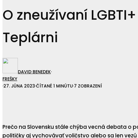
O zneužívaní LGBTI+
Teplárni
DAVID BENEDEK
·
FREŠKY
·
27. JÚNA 2023
·
ČÍTANÉ 1 MINÚTU
·
7 ZOBRAZENÍ
Prečo na Slovensku stále chýba vecná debata o pos
političky aj vychovávať voličstvo alebo sa len v