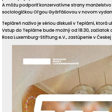
A môžu podporiť konzervatívne strany manželstvo
sociologičkou Oľgou Gyárfášovou v novom vydaní d
Tepláreň naživo je sériou diskusii v Teplárni, ktorá
Vstup do Teplárne bude možný od 18.30, začiatok d
Rosa Luxemburg-Stiftung e.V., zastúpenie v Českej