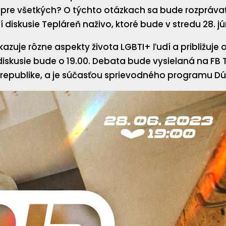
 pre všetkých? O týchto otázkach sa bude rozpráv
iskusie Tepláreň naživo, ktoré bude v stredu 28. j
 ukazuje rôzne aspekty života LGBTI+ ľudí a približuj
iskusie bude o 19.00. Debata bude vysielaná na FB T
 republike, a je súčasťou sprievodného programu Dú