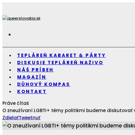
TEPLÁREŇ KABARET & PÁRTY
DISKUSIE TEPLÁREŇ NAŽIVO
NÁŠ PRÍBEH
MAGAZÍN
DÚHOVÝ KOMPAS
KONTAKT
Práve čítaš
O zneužívaní LGBTI+ témy politikmi budeme diskutovať v
Zdielať
Tweetnuť