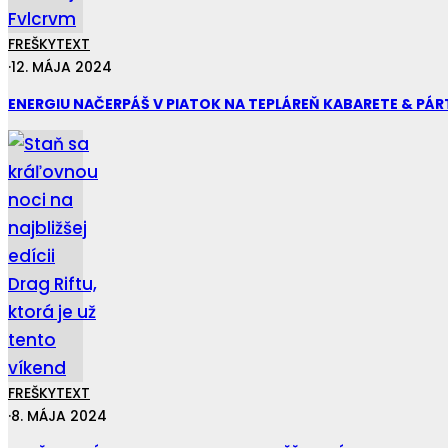
FREŠKY
TEXT
·
12. MÁJA 2024
ENERGIU NAČERPÁŠ V PIATOK NA TEPLÁREŇ KABARETE & PÁR
FREŠKY
TEXT
·
8. MÁJA 2024