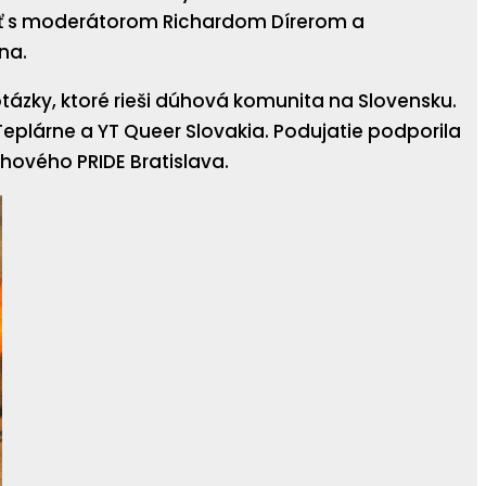
ať s moderátorom Richardom Dírerom a
úna.
e otázky, ktoré rieši dúhová komunita na Slovensku.
eplárne a YT Queer Slovakia. Podujatie podporila
hového PRIDE Bratislava.