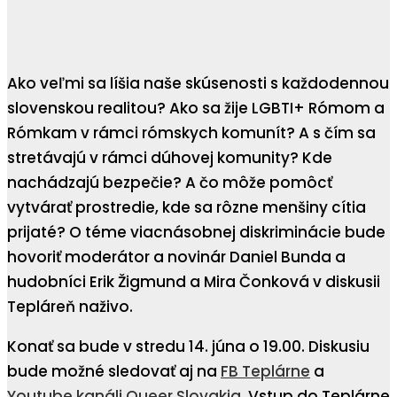
Ako veľmi sa líšia naše skúsenosti s každodennou
slovenskou realitou? Ako sa žije LGBTI+ Rómom a
Rómkam v rámci rómskych komunít? A s čím sa
stretávajú v rámci dúhovej komunity? Kde
nachádzajú bezpečie? A čo môže pomôcť
vytvárať prostredie, kde sa rôzne menšiny cítia
prijaté? O téme viacnásobnej diskriminácie bude
hovoriť moderátor a novinár Daniel Bunda a
hudobníci Erik Žigmund a Mira Čonková v diskusii
Tepláreň naživo.
Konať sa bude v stredu 14. júna o 19.00. Diskusiu
bude možné sledovať aj na
FB Teplárne
a
Youtube kanáli Queer Slovakia
. Vstup do Teplárne