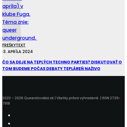
FREŠKY
TEXT
·
3. APRÍLA 2024
ČO SA DEJE NA TEPLÝCH TECHNO PARTIES? DISKUTOVAŤ O
TOM BUDEME POČAS DEBATY TEPLÁREŇ NAŽIVO
2020 – 2026 Queerslovakia.sk | Všetky práva vyhradené. | ISSN 2729-
7918