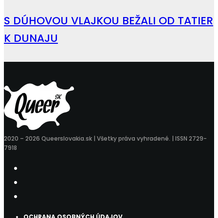
S DÚHOVOU VLAJKOU BEŽALI OD TATIER
K DUNAJU
2020 – 2026 Queerslovakia.sk | Všetky práva vyhradené. | ISSN 2729-
7918
OCHRANA OSOBNÝCH ÚDAJOV